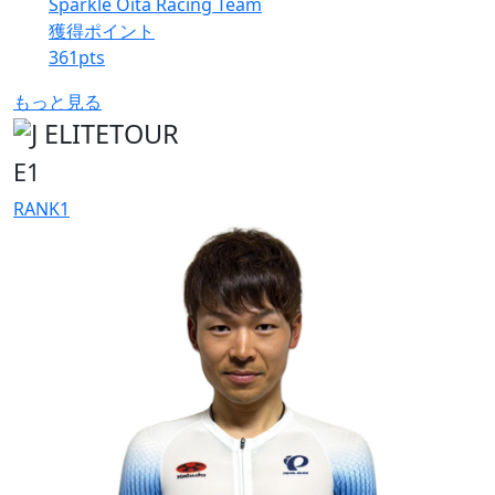
Sparkle Oita Racing Team
獲得ポイント
361
pts
もっと見る
E1
RANK
1