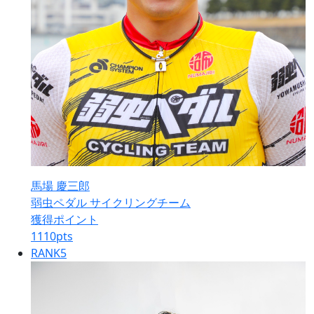
馬場 慶三郎
弱虫ペダル サイクリングチーム
獲得ポイント
1110
pts
RANK
5