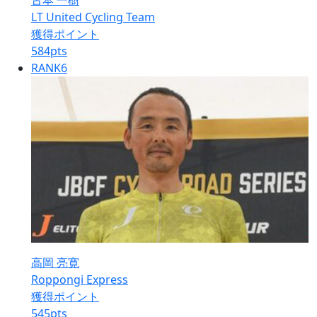
古本 一樹
LT United Cycling Team
獲得ポイント
584
pts
RANK
6
高岡 亮寛
Roppongi Express
獲得ポイント
545
pts