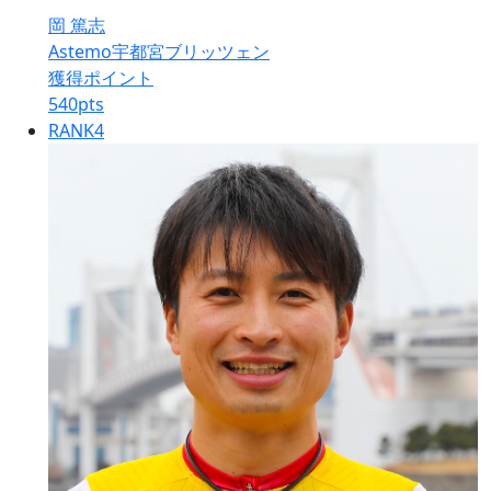
岡 篤志
Astemo宇都宮ブリッツェン
獲得ポイント
540
pts
RANK
4