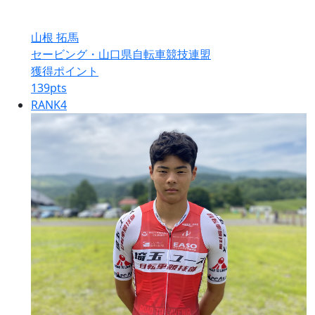
山根 拓馬
セービング・山口県自転車競技連盟
獲得ポイント
139
pts
RANK
4