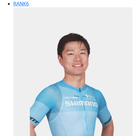
RANK
6