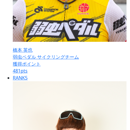
橋本 英也
弱虫ペダル サイクリングチーム
獲得ポイント
481
pts
RANK
5