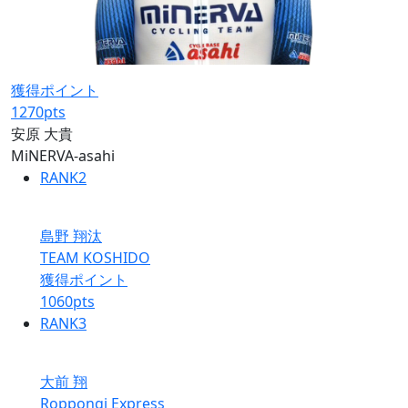
獲得ポイント
1270
pts
安原 大貴
MiNERVA-asahi
RANK
2
島野 翔汰
TEAM KOSHIDO
獲得ポイント
1060
pts
RANK
3
大前 翔
Roppongi Express