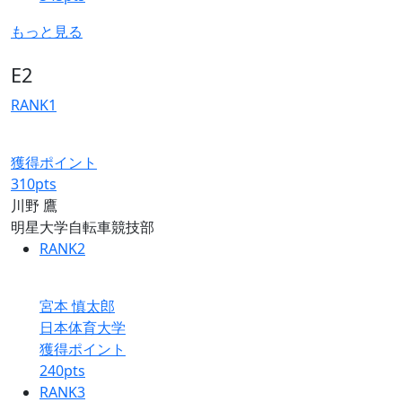
もっと見る
E2
RANK
1
獲得ポイント
310
pts
川野 鷹
明星大学自転車競技部
RANK
2
宮本 慎太郎
日本体育大学
獲得ポイント
240
pts
RANK
3