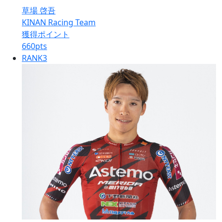
草場 啓吾
KINAN Racing Team
獲得ポイント
660
pts
RANK
3