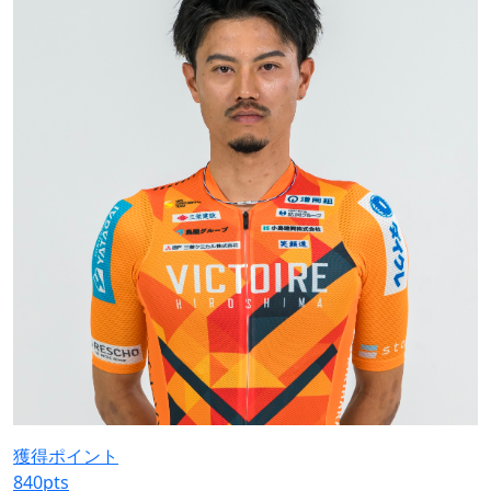
獲得ポイント
840
pts