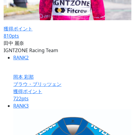
獲得ポイント
810
pts
田中 麗奈
IGNTZONE Racing Team
RANK
2
岡本 彩那
ブラウ・ブリッツェン
獲得ポイント
722
pts
RANK
3