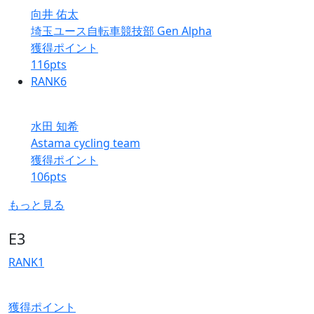
向井 佑太
埼玉ユース自転車競技部 Gen Alpha
獲得ポイント
116
pts
RANK
6
水田 知希
Astama cycling team
獲得ポイント
106
pts
もっと見る
E3
RANK
1
獲得ポイント