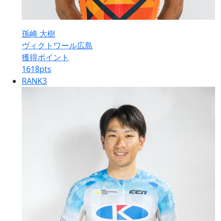
孫崎 大樹
ヴィクトワール広島
獲得ポイント
1618
pts
RANK
3