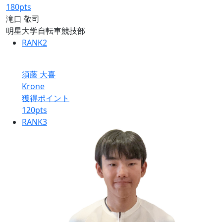
180
pts
滝口 敬司
明星大学自転車競技部
RANK
2
須藤 大喜
Krone
獲得ポイント
120
pts
RANK
3