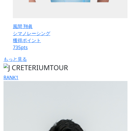
風間 翔眞
シマノレーシング
獲得ポイント
735
pts
もっと見る
RANK
1