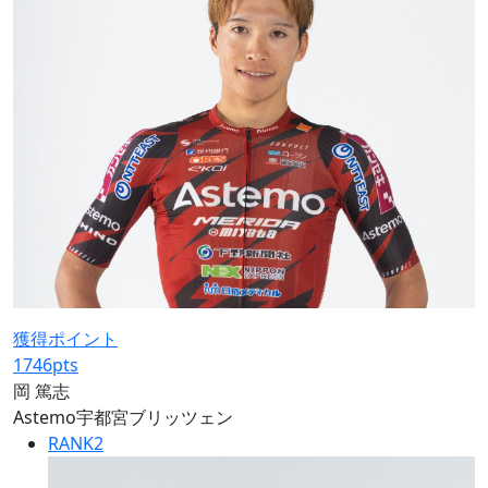
獲得ポイント
1746
pts
岡 篤志
Astemo宇都宮ブリッツェン
RANK
2