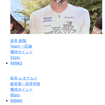
岩井 創哉
Team 一匹狼
獲得ポイント
92
pts
RANK
5
鈴木 レオナルド
岐阜第一高等学校
獲得ポイント
80
pts
RANK
6