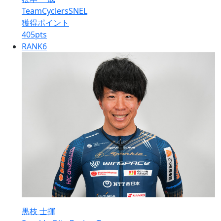
TeamCyclersSNEL
獲得ポイント
405
pts
RANK
6
黒枝 士揮