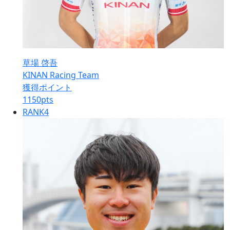
草場 啓吾
KINAN Racing Team
獲得ポイント
1150
pts
RANK
4