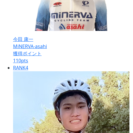
今田 康一
MiNERVA-asahi
獲得ポイント
110
pts
RANK
4