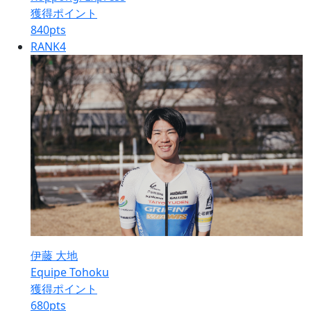
獲得ポイント
840
pts
RANK
4
伊藤 大地
Equipe Tohoku
獲得ポイント
680
pts