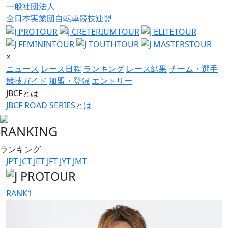
一般社団法人
全日本実業団自転車競技連盟
×
ニュース
レース日程
ランキング
レース結果
チーム・選手
競技ガイド
加盟・登録
エントリー
JBCFとは
JBCF ROAD SERIESとは
RANKING
ランキング
JPT
JCT
JET
JFT
JYT
JMT
RANK
1