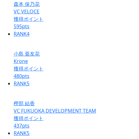
森本 保乃花
VC VELOCE
獲得ポイント
595
pts
RANK
4
小島 亜友花
Krone
獲得ポイント
480
pts
RANK
5
樫部 結香
VC FUKUOKA DEVELOPMENT TEAM
獲得ポイント
437
pts
RANK
5