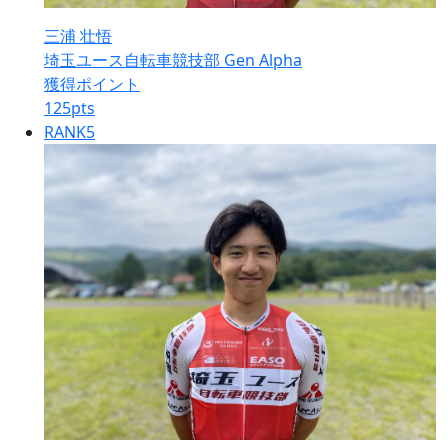
三浦 壮悟
埼玉ユース自転車競技部 Gen Alpha
獲得ポイント
125
pts
RANK
5