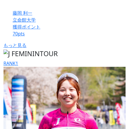
藤岡 利一
立命館大学
獲得ポイント
70
pts
もっと見る
RANK
1