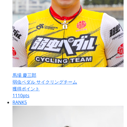
馬場 慶三郎
弱虫ペダル サイクリングチーム
獲得ポイント
1110
pts
RANK
5