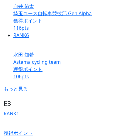
向井 佑太
埼玉ユース自転車競技部 Gen Alpha
獲得ポイント
116
pts
RANK
6
水田 知希
Astama cycling team
獲得ポイント
106
pts
もっと見る
E3
RANK
1
獲得ポイント