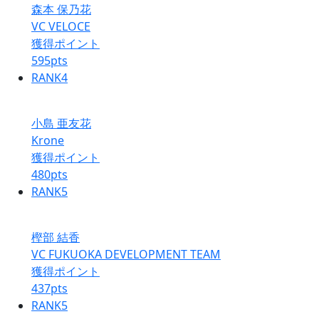
森本 保乃花
VC VELOCE
獲得ポイント
595
pts
RANK
4
小島 亜友花
Krone
獲得ポイント
480
pts
RANK
5
樫部 結香
VC FUKUOKA DEVELOPMENT TEAM
獲得ポイント
437
pts
RANK
5