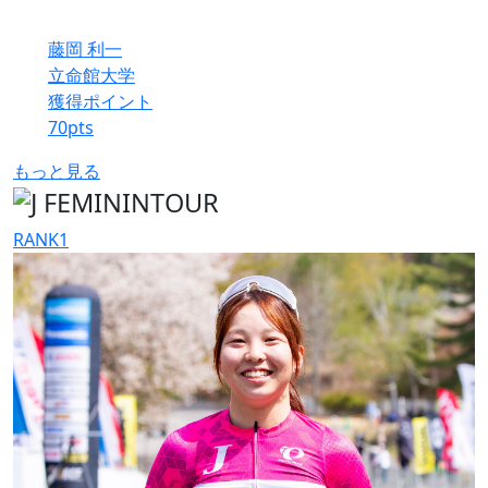
藤岡 利一
立命館大学
獲得ポイント
70
pts
もっと見る
RANK
1