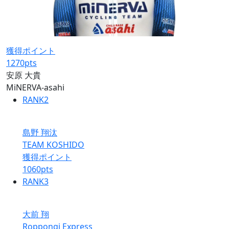
獲得ポイント
1270
pts
安原 大貴
MiNERVA-asahi
RANK
2
島野 翔汰
TEAM KOSHIDO
獲得ポイント
1060
pts
RANK
3
大前 翔
Roppongi Express