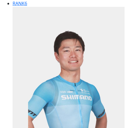
RANK
6