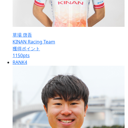
草場 啓吾
KINAN Racing Team
獲得ポイント
1150
pts
RANK
4