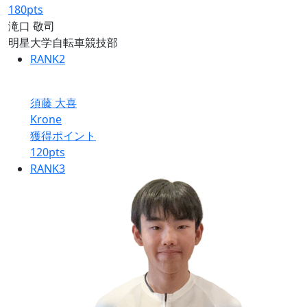
180
pts
滝口 敬司
明星大学自転車競技部
RANK
2
須藤 大喜
Krone
獲得ポイント
120
pts
RANK
3