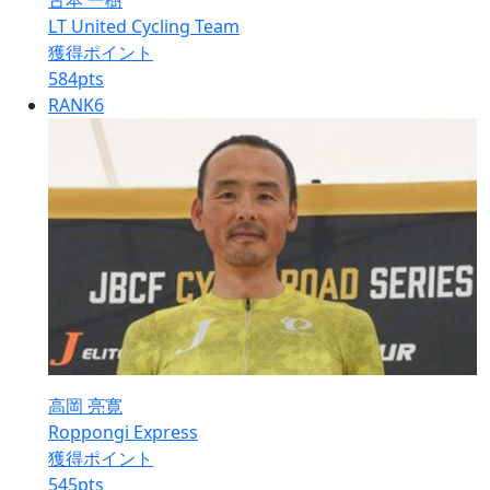
古本 一樹
LT United Cycling Team
獲得ポイント
584
pts
RANK
6
高岡 亮寛
Roppongi Express
獲得ポイント
545
pts