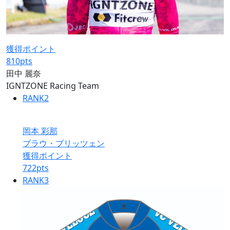
獲得ポイント
810
pts
田中 麗奈
IGNTZONE Racing Team
RANK
2
岡本 彩那
ブラウ・ブリッツェン
獲得ポイント
722
pts
RANK
3