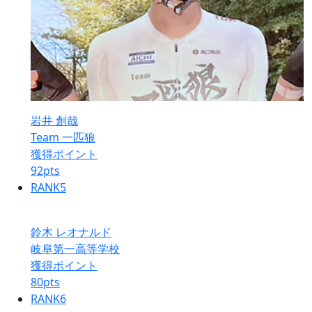
岩井 創哉
Team 一匹狼
獲得ポイント
92
pts
RANK
5
鈴木 レオナルド
岐阜第一高等学校
獲得ポイント
80
pts
RANK
6