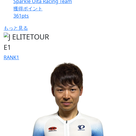
Sparkle Oita Racing Team
獲得ポイント
361
pts
もっと見る
E1
RANK
1