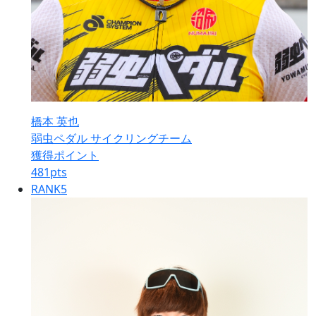
橋本 英也
弱虫ペダル サイクリングチーム
獲得ポイント
481
pts
RANK
5