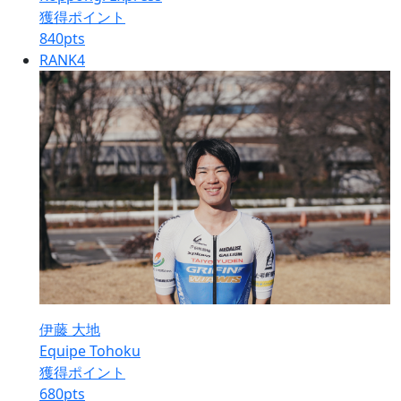
獲得ポイント
840
pts
RANK
4
伊藤 大地
Equipe Tohoku
獲得ポイント
680
pts