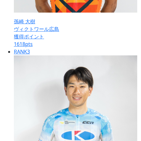
孫崎 大樹
ヴィクトワール広島
獲得ポイント
1618
pts
RANK
3