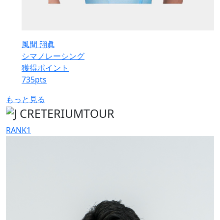
風間 翔眞
シマノレーシング
獲得ポイント
735
pts
もっと見る
RANK
1