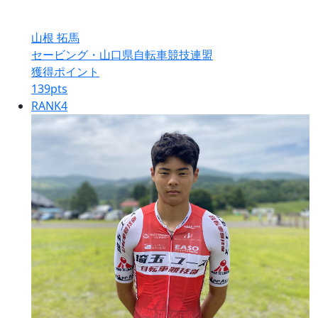
山根 拓馬
セービング・山口県自転車競技連盟
獲得ポイント
139
pts
RANK
4