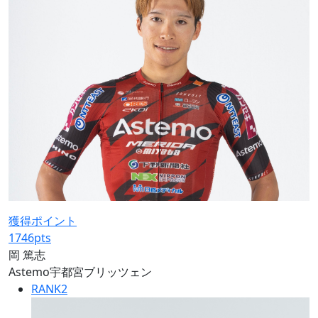
獲得ポイント
1746
pts
岡 篤志
Astemo宇都宮ブリッツェン
RANK
2