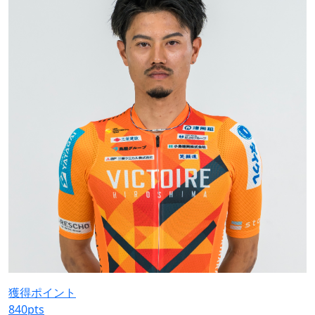
獲得ポイント
840
pts