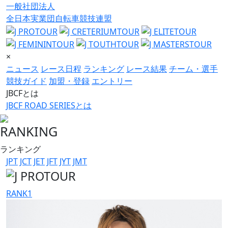
一般社団法人
全日本実業団自転車競技連盟
×
ニュース
レース日程
ランキング
レース結果
チーム・選手
競技ガイド
加盟・登録
エントリー
JBCFとは
JBCF ROAD SERIESとは
RANKING
ランキング
JPT
JCT
JET
JFT
JYT
JMT
RANK
1