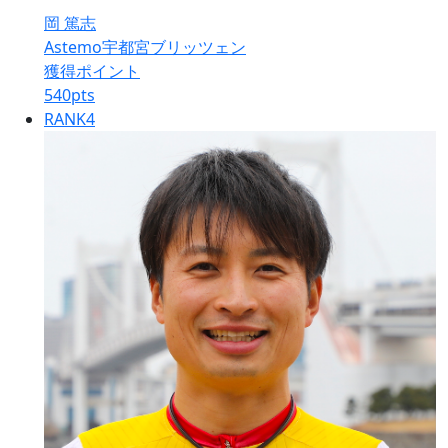
岡 篤志
Astemo宇都宮ブリッツェン
獲得ポイント
540
pts
RANK
4