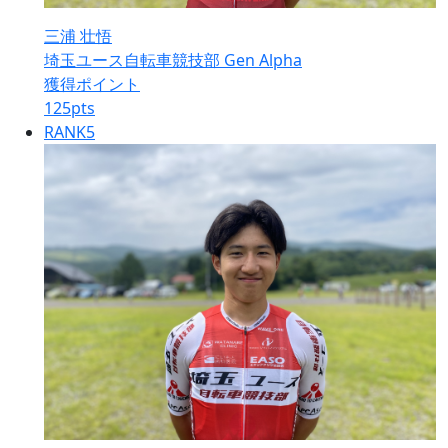
三浦 壮悟
埼玉ユース自転車競技部 Gen Alpha
獲得ポイント
125
pts
RANK
5