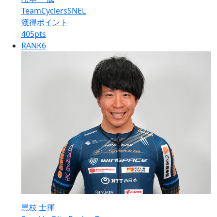
TeamCyclersSNEL
獲得ポイント
405
pts
RANK
6
黒枝 士揮