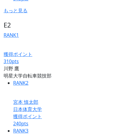
もっと見る
E2
RANK
1
獲得ポイント
310
pts
川野 鷹
明星大学自転車競技部
RANK
2
宮本 慎太郎
日本体育大学
獲得ポイント
240
pts
RANK
3