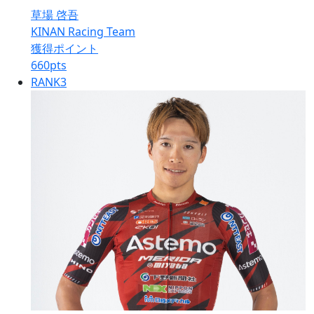
草場 啓吾
KINAN Racing Team
獲得ポイント
660
pts
RANK
3