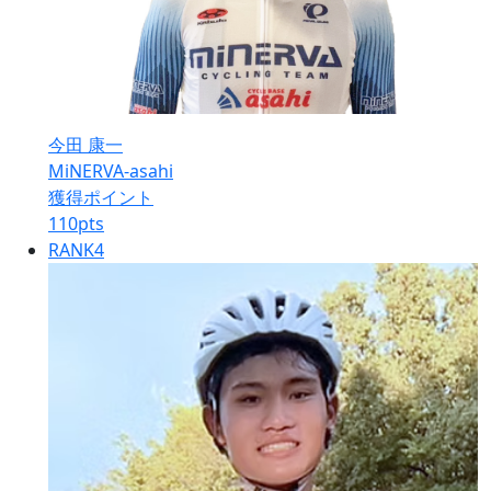
今田 康一
MiNERVA-asahi
獲得ポイント
110
pts
RANK
4