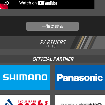
JBCF ROAD SERIESとは
一覧に戻る
PARTNERS
パートナー
OFFICIAL PARTNER