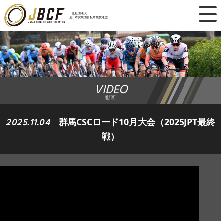
×
一般社団法人
全日本実業団自転車競技連盟
ニュース
レース日程
VIDEO
ランキング
動画
レース結果
2025.11.04
群馬CSCロード10月大会（2025JPT最終
戦）
チーム・選手
競技ガイド
加盟・登録
エントリー