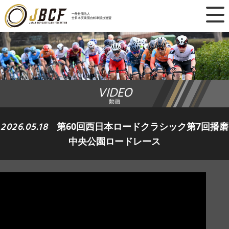
×
一般社団法人
全日本実業団自転車競技連盟
ニュース
レース日程
VIDEO
ランキング
動画
レース結果
2026.05.18
第60回西日本ロードクラシック第7回播磨
中央公園ロードレース
チーム・選手
競技ガイド
加盟・登録
エントリー