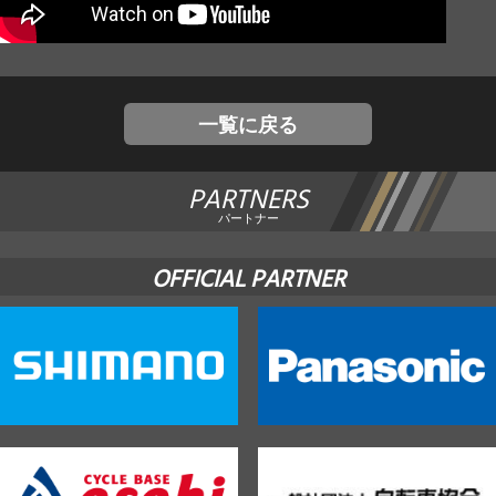
JBCF ROAD SERIESとは
一覧に戻る
PARTNERS
パートナー
OFFICIAL PARTNER