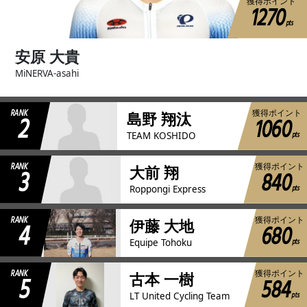
獲得ポイント
1270
pts
安原 大貴
MiNERVA-asahi
RANK
獲得ポイント
2
島野 翔汰
1060
pts
TEAM KOSHIDO
RANK
獲得ポイント
3
大前 翔
840
pts
Roppongi Express
RANK
獲得ポイント
4
伊藤 大地
680
pts
Equipe Tohoku
RANK
獲得ポイント
5
古本 一樹
584
pts
LT United Cycling Team