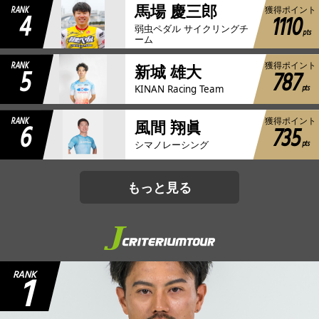
馬場 慶三郎
RANK
獲得ポイント
4
1110
弱虫ペダル サイクリングチ
pts
ーム
RANK
獲得ポイント
5
新城 雄大
787
pts
KINAN Racing Team
RANK
獲得ポイント
6
風間 翔眞
735
pts
シマノレーシング
もっと見る
1
RANK