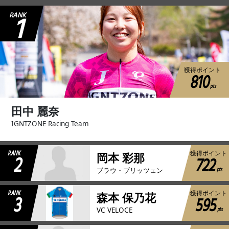
1
RANK
獲得ポイント
810
pts
田中 麗奈
IGNTZONE Racing Team
RANK
獲得ポイント
2
岡本 彩那
722
pts
ブラウ・ブリッツェン
RANK
獲得ポイント
3
森本 保乃花
595
pts
VC VELOCE