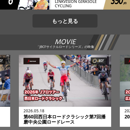
6
350
LINKVISION GIRASOLE
pts
CYCLING
もっと見る
MOVIE
「JBCFサイクルロードシリーズ」の映像
2026.05.18
20
第60回西日本ロードクラシック第7回播
2
磨中央公園ロードレース