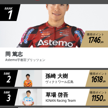
1
RANK
獲得ポイント
1746
pts
岡 篤志
Astemo宇都宮ブリッツェン
RANK
獲得ポイント
2
孫崎 大樹
1618
pts
ヴィクトワール広島
RANK
獲得ポイント
3
草場 啓吾
1150
pts
KINAN Racing Team