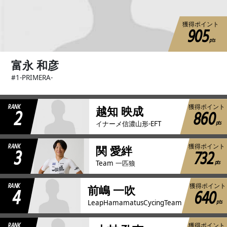
獲得ポイント
905
pts
富永 和彦
#1-PRIMERA-
RANK
獲得ポイント
2
越知 映成
860
pts
イナーメ信濃山形-EFT
RANK
獲得ポイント
3
関 愛絆
732
pts
Team 一匹狼
RANK
獲得ポイント
4
前嶋 一吹
640
pts
LeapHamamatusCycingTeam
RANK
獲得ポイント