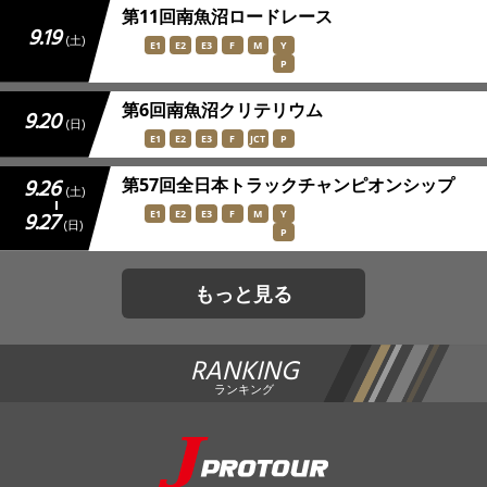
第11回南魚沼ロードレース
9.19
(土)
E1
E2
E3
F
M
Y
P
第6回南魚沼クリテリウム
9.20
(日)
E1
E2
E3
F
JCT
P
第57回全日本トラックチャンピオンシップ
9.26
(土)
E1
E2
E3
F
M
Y
9.27
(日)
P
もっと見る
RANKING
ランキング