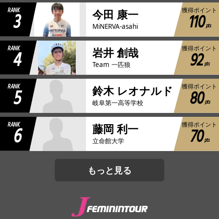
RANK
獲得ポイント
3
今田 康一
110
pts
MiNERVA-asahi
RANK
獲得ポイント
4
岩井 創哉
92
pts
Team 一匹狼
RANK
獲得ポイント
5
鈴木 レオナルド
80
pts
岐阜第一高等学校
RANK
獲得ポイント
6
藤岡 利一
70
pts
立命館大学
もっと見る