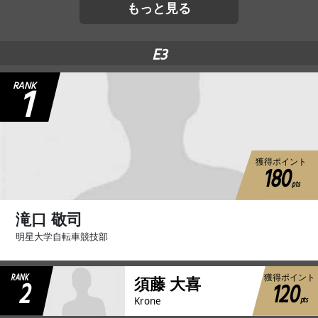
もっと見る
E3
1
RANK
獲得ポイント
180
pts
滝口 敬司
明星大学自転車競技部
RANK
獲得ポイント
2
須藤 大喜
120
pts
Krone