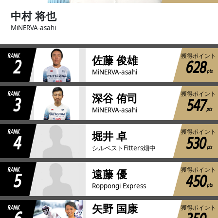
中村 将也
MiNERVA-asahi
RANK
獲得ポイント
2
佐藤 俊雄
628
pts
MiNERVA-asahi
RANK
獲得ポイント
3
深谷 侑司
547
pts
MiNERVA-asahi
RANK
獲得ポイント
4
堀井 卓
530
pts
シルベストFitters畑中
RANK
獲得ポイント
5
遠藤 優
450
pts
Roppongi Express
矢野 国康
RANK
獲得ポイント