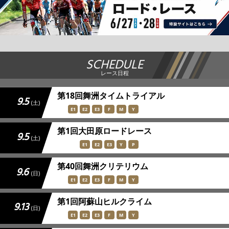
SCHEDULE
レース日程
第18回舞洲タイムトライアル
9.5
(土)
E1
E2
E3
F
M
Y
第1回大田原ロードレース
9.5
(土)
E1
E2
E3
Y
P
第40回舞洲クリテリウム
9.6
(日)
E1
E2
E3
F
M
Y
第1回阿蘇山ヒルクライム
9.13
(日)
E1
E2
E3
F
M
Y