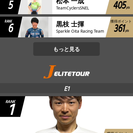
5
松本 一成
405
pts
TeamCyclersSNEL
RANK
獲得ポイント
6
黒枝 士揮
361
pts
Sparkle Oita Racing Team
もっと見る
E1
1
RANK