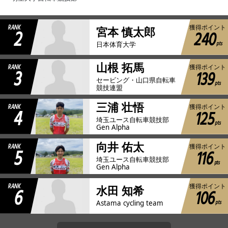
RANK
獲得ポイント
2
宮本 慎太郎
240
pts
日本体育大学
山根 拓馬
RANK
獲得ポイント
3
139
セービング・山口県自転車
pts
競技連盟
三浦 壮悟
RANK
獲得ポイント
4
125
埼玉ユース自転車競技部
pts
Gen Alpha
向井 佑太
RANK
獲得ポイント
5
116
埼玉ユース自転車競技部
pts
Gen Alpha
RANK
獲得ポイント
6
水田 知希
106
pts
Astama cycling team