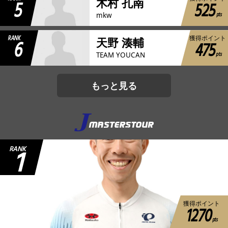
5
木村 孔南
525
pts
mkw
RANK
獲得ポイント
6
天野 湊輔
475
pts
TEAM YOUCAN
もっと見る
1
RANK
獲得ポイント
1270
pts