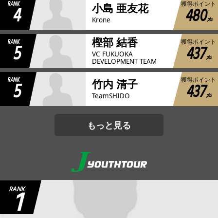
RANK
獲得ポイント
4
小島 亜友花
480
pts
Krone
樫部 結香
RANK
獲得ポイント
5
437
VC FUKUOKA
pts
DEVELOPMENT TEAM
RANK
獲得ポイント
5
竹内 清子
437
pts
TeamSHIDO
もっと見る
1
RANK