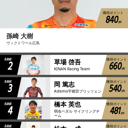
獲得ポイント
840
pts
孫崎 大樹
ヴィクトワール広島
RANK
獲得ポイント
2
草場 啓吾
660
pts
KINAN Racing Team
RANK
獲得ポイント
3
岡 篤志
540
pts
Astemo宇都宮ブリッツェン
橋本 英也
RANK
獲得ポイント
4
481
弱虫ペダル サイクリングチ
pts
ーム
RANK
獲得ポイント