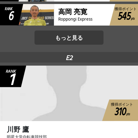
RANK
獲得ポイント
6
高岡 亮寛
545
pts
Roppongi Express
もっと見る
E2
1
RANK
獲得ポイント
310
pts
川野 鷹
明星大学自転車競技部